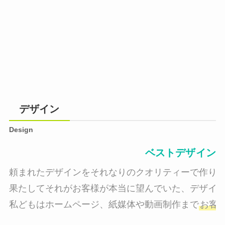
デザイン
Design
ベストデザイン
頼まれたデザインをそれなりのクオリティーで作り納
果たしてそれがお客様が本当に望んでいた、デザイン
私どもはホームページ、紙媒体や動画制作まで
お客