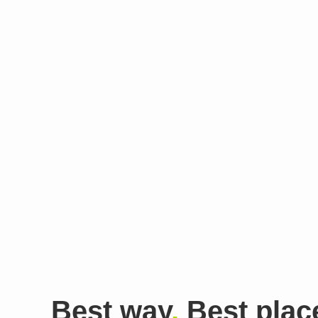
Best way
,
Best plac