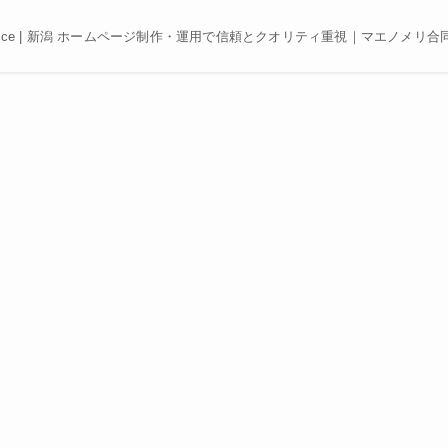
e, Best price | 新潟 ホームページ制作・運用で信頼とクオリティ重視｜マエノメリ