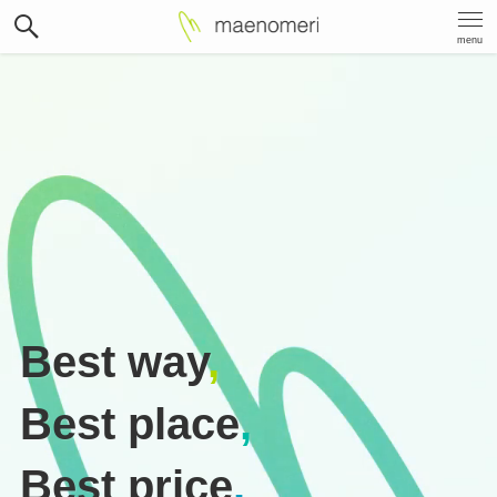
menu
Best way
,
Best place
,
Best price
.