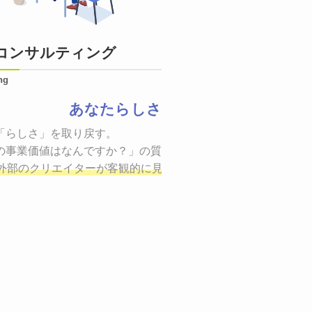
コンサルティング
ng
あなたらしさ
状態をつくるために、適した場所へ適切なターゲットに向けて
「らしさ」を取り戻す。

証までの一連のプロセスを考え実行・検証・修正
の事業価値はなんですか？」の質問に答えることはできるでしょ
し、商品が「
、適切な方法を企画
外部のクリエイターが客観的に見ながら最終的な絵を描き、商
しご提案いたします。