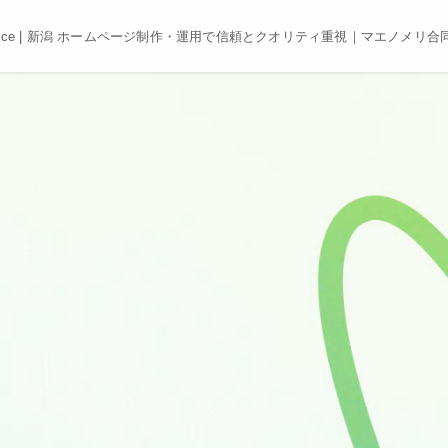
e, Best price | 新潟 ホームページ制作・運用で信頼とクオリティ重視｜マエノメリ