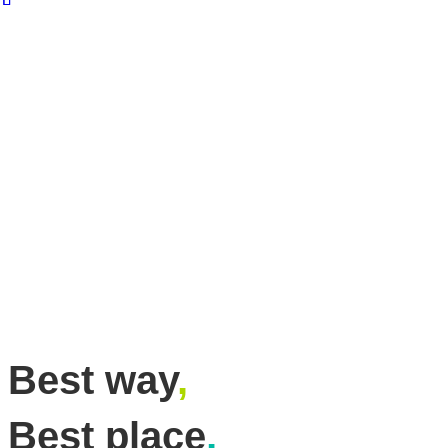
Best way
,
Best place
,