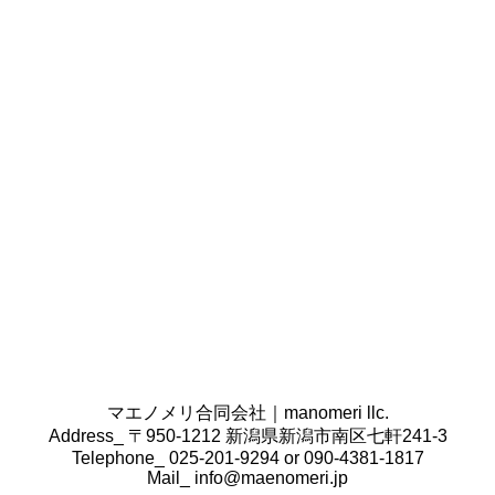
条書きで書き出してみてください。
その商品・サービスは誰向けで、どのように伝えたい
のかをご用意いただけますと幸いです。
また、クライアント様の会社案内や営業ツール、掲載
したい原稿やロゴ・写真データなどございましたら、
合わせてご準備ください。
コンセプトの決定はどのように行うのですか。
コンセプトの決定は、業界の
広告、SNS、ホームペー
ジ、雑誌、業界紙などオンライン・オフライン問わず
情報を収集し、その業界のトレンドを調べた上で、ク
ライアント様からヒアリングし、最適なコンセプトを
作成いたします。
既にクライアント様側で準備ができている場合は、本
当にそのコンセプトで合っているのか確認をし、必要
があればこちらからもご提案をさせていただきます。
マエノメリ合同会社｜manomeri llc.
Address_ 〒950-1212 新潟県新潟市南区七軒241-3
Telephone_ 025-201-9294 or 090-4381-1817
Mail_
info@maenomeri.jp